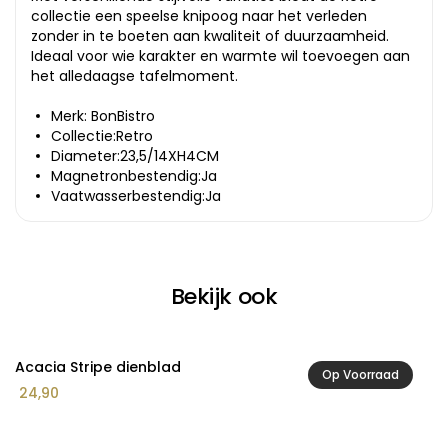
collectie een speelse knipoog naar het verleden
zonder in te boeten aan kwaliteit of duurzaamheid.
Ideaal voor wie karakter en warmte wil toevoegen aan
het alledaagse tafelmoment.
Merk: BonBistro
Collectie:Retro
Diameter:23,5/14XH4CM
Magnetronbestendig:Ja
Vaatwasserbestendig:Ja
Bekijk ook
Acacia Stripe dienblad
A
Op Voorraad
24,90
1