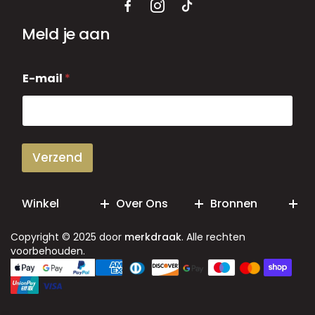
Meld je aan
E
E-mail
*
-
m
a
i
l
Verzend
Winkel
Over Ons
Bronnen
Copyright © 2025 door
merkdraak
. Alle rechten
voorbehouden.