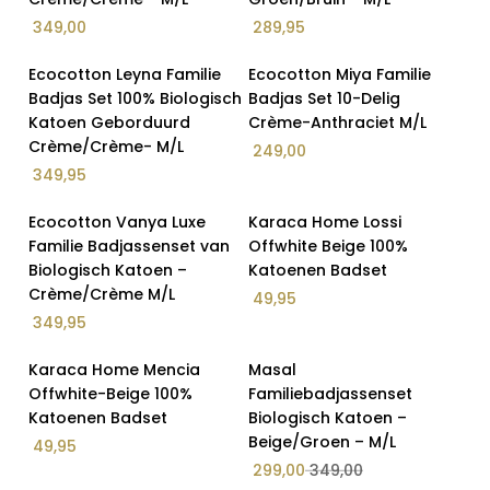
349,00
289,95
Op Voorraad
Op Voorraad
Ecocotton Leyna Familie
Ecocotton Miya Familie
Badjas Set 100% Biologisch
Badjas Set 10-Delig
Katoen Geborduurd
Crème-Anthraciet M/L
Crème/Crème- M/L
249,00
349,95
Op Voorraad
Op Voorraad
Ecocotton Vanya Luxe
Karaca Home Lossi
Familie Badjassenset van
Offwhite Beige 100%
Biologisch Katoen –
Katoenen Badset
Crème/Crème M/L
49,95
349,95
Op Voorraad
Op Voorraad
Karaca Home Mencia
Masal
14% Korting
Offwhite-Beige 100%
Familiebadjassenset
Katoenen Badset
Biologisch Katoen –
Beige/Groen – M/L
49,95
299,00
349,00