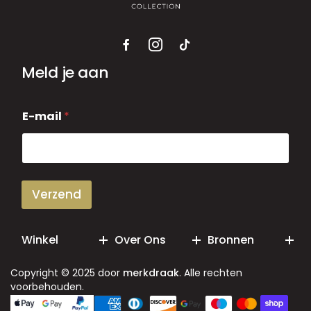
Meld je aan
E
E-mail
*
-
m
a
i
l
Verzend
Winkel
Over Ons
Bronnen
Copyright © 2025 door
merkdraak
. Alle rechten
voorbehouden.