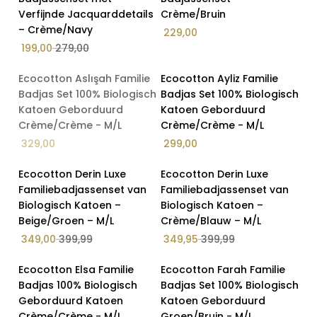
Verfijnde Jacquarddetails
Crème/Bruin
– Crème/Navy
229,00
199,00
279,00
Op Voorraad
Ecocotton Aslışah Familie
Ecocotton Ayliz Familie
Badjas Set 100% Biologisch
Badjas Set 100% Biologisch
Katoen Geborduurd
Katoen Geborduurd
Crème/Crème - M/L
Crème/Crème - M/L
329,00
299,00
Op Voorraad
Op Voorraad
Ecocotton Derin Luxe
Ecocotton Derin Luxe
13% Korting
13% Korting
Familiebadjassenset van
Familiebadjassenset van
Biologisch Katoen –
Biologisch Katoen –
Beige/Groen – M/L
Crème/Blauw – M/L
349,00
399,99
349,95
399,99
Op Voorraad
Op Voorraad
Ecocotton Elsa Familie
Ecocotton Farah Familie
Badjas 100% Biologisch
Badjas Set 100% Biologisch
Geborduurd Katoen
Katoen Geborduurd
Crème/Crème - M/L
Groen/Bruin - M/L