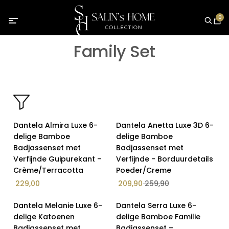
0
Family Set
Op Voorraad
Op Voorraad
Dantela Almira Luxe 6-
Dantela Anetta Luxe 3D 6-
Van - Tot
19% Korting
delige Bamboe
delige Bamboe
Badjassenset met
Badjassenset met
Verfijnde Guipurekant –
Verfijnde - Borduurdetails
Crème/Terracotta
Poeder/Creme
Op voorraad
229,00
209,90
259,90
Aanbieding
Kleur
Op Voorraad
Op Voorraad
Dantela Melanie Luxe 6-
Dantela Serra Luxe 6-
29% Korting
delige Katoenen
delige Bamboe Familie
Kleur
Badjassenset met
Badjassenset –