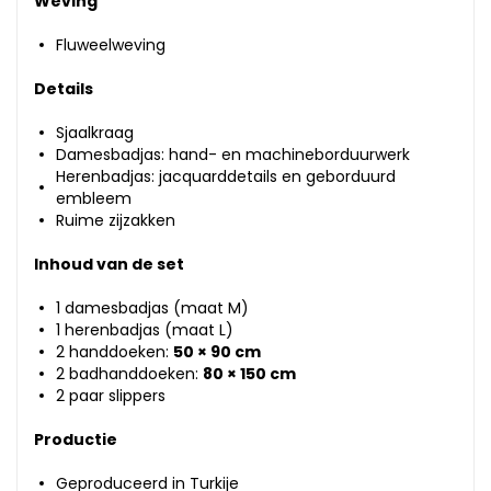
Weving
Fluweelweving
Details
Sjaalkraag
Damesbadjas: hand- en machineborduurwerk
Herenbadjas: jacquarddetails en geborduurd
embleem
Ruime zijzakken
Inhoud van de set
1 damesbadjas (maat M)
1 herenbadjas (maat L)
2 handdoeken:
50 × 90 cm
2 badhanddoeken:
80 × 150 cm
2 paar slippers
Productie
Geproduceerd in Turkije