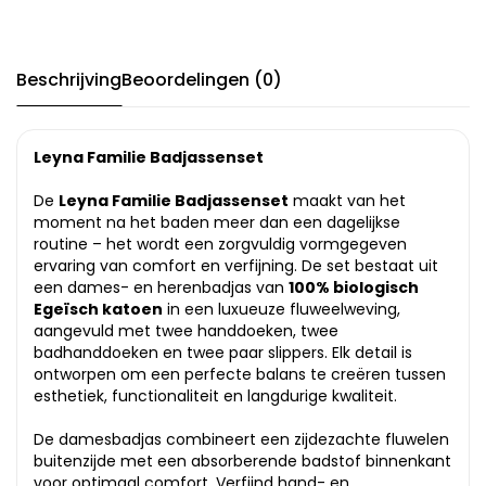
Beschrijving
Beoordelingen (0)
Leyna Familie Badjassenset
De
Leyna Familie Badjassenset
maakt van het
moment na het baden meer dan een dagelijkse
routine – het wordt een zorgvuldig vormgegeven
ervaring van comfort en verfijning. De set bestaat uit
een dames- en herenbadjas van
100% biologisch
Egeïsch katoen
in een luxueuze fluweelweving,
aangevuld met twee handdoeken, twee
badhanddoeken en twee paar slippers. Elk detail is
ontworpen om een perfecte balans te creëren tussen
esthetiek, functionaliteit en langdurige kwaliteit.
De damesbadjas combineert een zijdezachte fluwelen
buitenzijde met een absorberende badstof binnenkant
voor optimaal comfort. Verfijnd hand- en