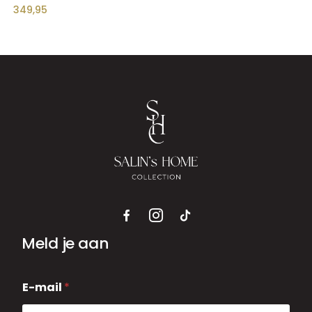
349,95
Meld je aan
E
E-mail
*
-
m