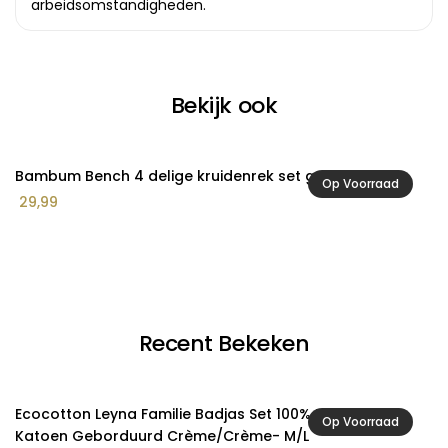
arbeidsomstandigheden.
Bekijk ook
Bambum Bench 4 delige kruidenrek set groot
Ec
Op Voorraad
G
29,99
3
Recent Bekeken
Ecocotton Leyna Familie Badjas Set 100% Biologisch
Op Voorraad
Katoen Geborduurd Crème/Crème- M/L