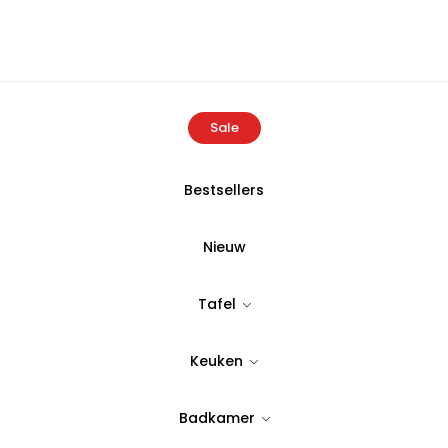
Sale
Bestsellers
e
Producten
Dikelta Glazen voorraadpot met metalen deksel
Nieuw
Dikelta Glaze
Tafel
metalen deks
Keuken
Tijdloos & stijlvol design
Badkamer
9,99