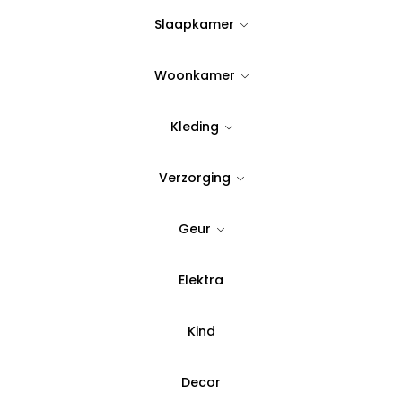
Slaapkamer
Op Voorraad
Woonkamer
Quantity:
Kleding
Voeg toe aan verlanglijst
Verzorging
SKU:
T1258
Geur
Categorie:
Overig
,
Voorr
Elektra
Betaal in 3 del
Kind
Decor