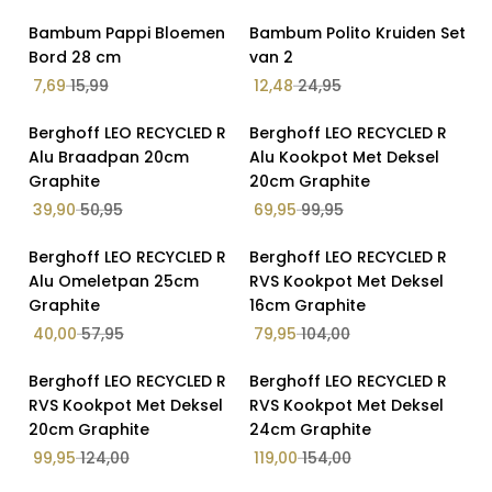
Geuren
Op Voorraad
Op Voorraad
Bambum Pappi Bloemen
Bambum Polito Kruiden Set
52% Korting
50% Korting
Bord 28 cm
van 2
Geuren, Parfums en Kaarsen
7,69
15,99
12,48
24,95
Karaca
Op Voorraad
Op Voorraad
Berghoff LEO RECYCLED R
Keuken accessoires
Berghoff LEO RECYCLED R
22% Korting
30% Korting
Alu Braadpan 20cm
Alu Kookpot Met Deksel
Kinderen & Baby's
Graphite
20cm Graphite
Kopjes Set
39,90
50,95
69,95
99,95
Lichaamsverzorging
Op Voorraad
Op Voorraad
Berghoff LEO RECYCLED R
Berghoff LEO RECYCLED R
31% Korting
23% Korting
Luxe Tapijten
Alu Omeletpan 25cm
RVS Kookpot Met Deksel
Graphite
16cm Graphite
Moederdag Deals
40,00
57,95
79,95
104,00
Mokken
Op Voorraad
Op Voorraad
Natuurlijke Oliën
Berghoff LEO RECYCLED R
Berghoff LEO RECYCLED R
19% Korting
23% Korting
RVS Kookpot Met Deksel
RVS Kookpot Met Deksel
Nieuwe Collectie
20cm Graphite
24cm Graphite
Parfums en Kaarsen
99,95
124,00
119,00
154,00
Sale