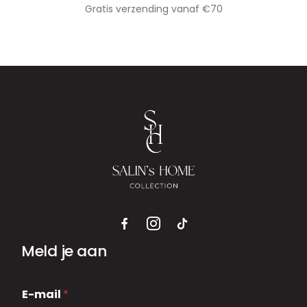
Gratis verzending vanaf €70
Meld je aan
E
E-mail
*
-