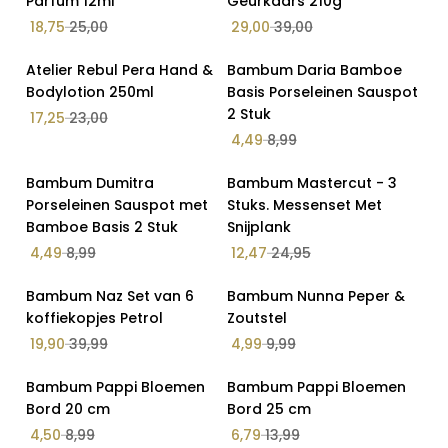
Parfum 12ml
Geurkaars 210g
Acacia houten producten
18,75
25,00
29,00
39,00
Badkamer accessoires
Op Voorraad
Op Voorraad
Atelier Rebul Pera Hand &
Bambum Daria Bamboe
25% Korting
50% Korting
Bambum
Bodylotion 250ml
Basis Porseleinen Sauspot
2 Stuk
17,25
23,00
Berghoff
4,49
8,99
Bestsellers
Op Voorraad
Op Voorraad
Bambum Dumitra
Bambum Mastercut - 3
Brioni
50% Korting
50% Korting
Porseleinen Sauspot met
Kleur
Stuks. Messenset Met
Buldans
Bamboe Basis 2 Stuk
Snijplank
cadeaubon
4,49
8,99
Kleur
12,47
24,95
Cadeaubon Salin's Home
Op Voorraad
Op Voorraad
Bambum Naz Set van 6
Bambum Nunna Peper &
50% Korting
50% Korting
Cake en Taart Plateaus
koffiekopjes Petrol
Zoutstel
19,90
39,99
4,99
9,99
Dantela
Decoratie
Op Voorraad
Op Voorraad
Bambum Pappi Bloemen
Bambum Pappi Bloemen
50% Korting
51% Korting
Bord 20 cm
Ecocotton
Bord 25 cm
4,50
8,99
6,79
13,99
Elektronica