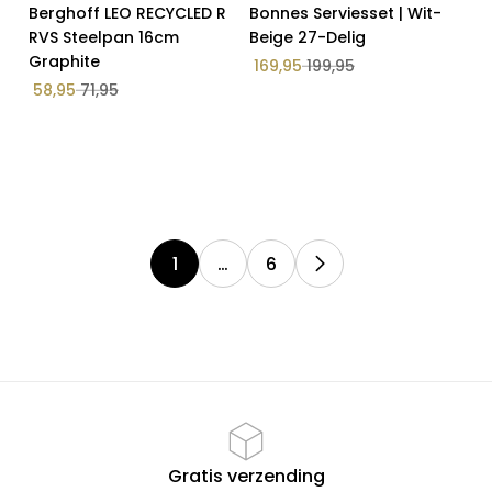
Op Voorraad
Op Voorraad
Berghoff LEO RECYCLED R
Bonnes Serviesset | Wit-
Salin's Home special setjes
18% Korting
15% Korting
RVS Steelpan 16cm
Beige 27-Delig
Graphite
Tafel
169,95
199,95
58,95
71,95
Tafelkleed
Textiel
Thee & Taart
1
…
6
Gratis verzending