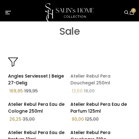
0
Sale
Op Voorraad
Angles Serviesset | Beige
Atelier Rebul Pera
Van - Tot
15% Korting
27-Delig
Douchegel 250ml
169,95
199,95
13,50
18,00
Op Voorraad
Op Voorraad
Op voorraad
Atelier Rebul Pera Eau de
Atelier Rebul Pera Eau de
25% Korting
28% Korting
Cologne 250ml
Parfum 125ml
Aanbieding
26,25
35,00
90,00
125,00
Productcategorieën
Op Voorraad
Op Voorraad
Atelier Rebul Pera Eau de
Atelier Rebul Pera
Overig
25% Korting
26% Korting