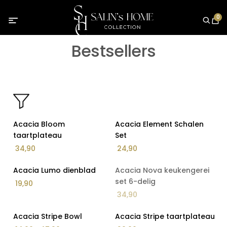
0
Bestsellers
Op Voorraad
Op Voorraad
Acacia Bloom
Acacia Element Schalen
Van - Tot
taartplateau
Set
34,90
24,90
Op Voorraad
Op voorraad
Acacia Lumo dienblad
Acacia Nova keukengerei
set 6-delig
19,90
Aanbieding
34,90
Productcategorieën
Op Voorraad
Op Voorraad
Acacia Stripe Bowl
Acacia Stripe taartplateau
Overig