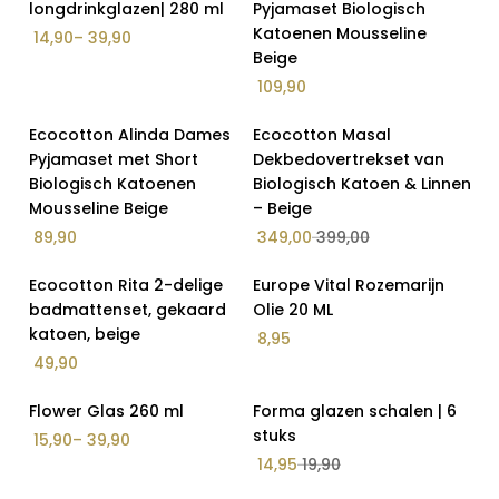
longdrinkglazen| 280 ml
Pyjamaset Biologisch
Geuren
Katoenen Mousseline
14,90
–
39,90
Beige
Geuren, Parfums en Kaarsen
109,90
Karaca
Op Voorraad
Op Voorraad
Ecocotton Alinda Dames
Keuken accessoires
Ecocotton Masal
13% Korting
Pyjamaset met Short
Dekbedovertrekset van
Kinderen & Baby's
Biologisch Katoenen
Biologisch Katoen & Linnen
Kopjes Set
Mousseline Beige
– Beige
89,90
349,00
399,00
Lichaamsverzorging
Luxe Tapijten
Op Voorraad
Op Voorraad
Ecocotton Rita 2-delige
Europe Vital Rozemarijn
badmattenset, gekaard
Olie 20 ML
Moederdag Deals
katoen, beige
8,95
Mokken
49,90
Natuurlijke Oliën
Op Voorraad
Op Voorraad
Flower Glas 260 ml
Forma glazen schalen | 6
Nieuwe Collectie
25% Korting
stuks
15,90
–
39,90
Parfums en Kaarsen
14,95
19,90
Sale