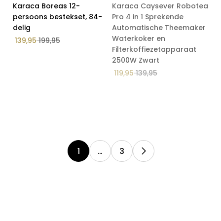
Op Voorraad
Karaca Boreas 12-
Karaca Caysever Robotea
Salin's Home special setjes
30% Korting
persoons bestekset, 84-
Pro 4 in 1 Sprekende
delig
Automatische Theemaker
Tafel
Waterkoker en
139,95
199,95
Tafelkleed
Filterkoffiezetapparaat
Textiel
2500W Zwart
119,95
139,95
Thee & Taart
1
…
3