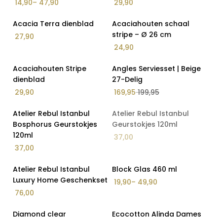
14,90
–
47,90
29,90
Acacia houten producten
Op Voorraad
Op Voorraad
Acacia Terra dienblad
Acaciahouten schaal
Badkamer accessoires
stripe – Ø 26 cm
27,90
Bambum
24,90
Berghoff
Op Voorraad
Op Voorraad
Acaciahouten Stripe
Angles Serviesset | Beige
Bestsellers
15% Korting
dienblad
27-Delig
Brioni
29,90
169,95
199,95
Kleur
Buldans
Op Voorraad
Atelier Rebul Istanbul
Atelier Rebul Istanbul
cadeaubon
Bosphorus Geurstokjes
Geurstokjes 120ml
Kleur
120ml
37,00
Cadeaubon Salin's Home
37,00
Cake en Taart Plateaus
Op Voorraad
Op Voorraad
Atelier Rebul Istanbul
Block Glas 460 ml
Dantela
Luxury Home Geschenkset
19,90
–
49,90
Decoratie
76,00
Ecocotton
Op Voorraad
Op Voorraad
Diamond clear
Ecocotton Alinda Dames
Elektronica