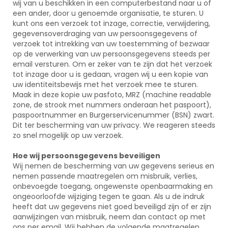
wij van u beschikken in een computerbestand naar u of
een ander, door u genoemde organisatie, te sturen. U
kunt ons een verzoek tot inzage, correctie, verwijdering,
gegevensoverdraging van uw persoonsgegevens of
verzoek tot intrekking van uw toestemming of bezwaar
op de verwerking van uw persoonsgegevens steeds per
email versturen. Om er zeker van te zijn dat het verzoek
tot inzage door u is gedaan, vragen wij u een kopie van
uw identiteitsbewijs met het verzoek mee te sturen.
Maak in deze kopie uw pasfoto, MRZ (machine readable
zone, de strook met nummers onderaan het paspoort),
paspoortnummer en Burgerservicenummer (BSN) zwart.
Dit ter bescherming van uw privacy. We reageren steeds
zo snel mogelijk op uw verzoek.
Hoe wij persoonsgegevens beveiligen
Wij nemen de bescherming van uw gegevens serieus en
nemen passende maatregelen om misbruik, verlies,
onbevoegde toegang, ongewenste openbaarmaking en
ongeoorloofde wijziging tegen te gaan. Als u de indruk
heeft dat uw gegevens niet goed beveiligd zijn of er zijn
aanwijzingen van misbruik, neem dan contact op met
ons per email. Wij hebben de volgende maatregelen