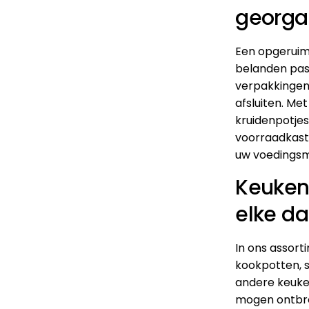
georga
Een opgeruim
belanden pasta
verpakkingen
afsluiten. Me
kruidenpotje
voorraadkast 
uw voedingsm
Keuken
elke d
In ons assort
kookpotten
,
andere
keuke
mogen ontbre