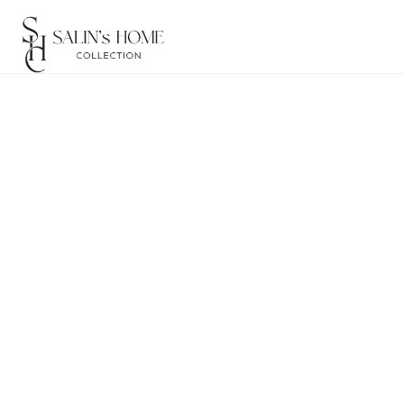
Bent u als enthousiaste thuisbakker of hobby
makkelijker te maken. Van handige hulpmidd
Filter
Acacia Bakjesset
Van - Tot
29,95