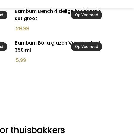
Bambum Bench 4 delige kruidenrek
ad
Op Voorraad
set groot
29,99
pot
Bambum Bolla glazen Voorraadpot
ad
Op Voorraad
350 ml
5,99
oor thuisbakkers