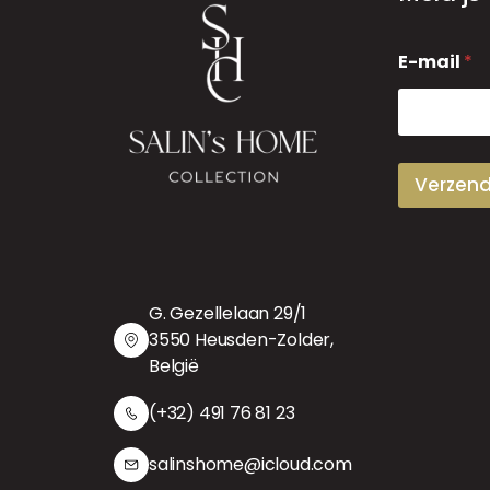
E
E-mail
*
-
m
a
i
l
Verzen
G. Gezellelaan 29/1
3550 Heusden-Zolder,
België
(+32) 491 76 81 23
salinshome@icloud.com