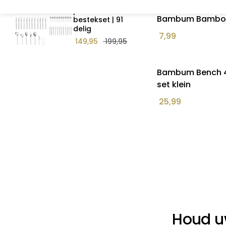
premium 12
persoons
Bambum Bamboe
bestekset | 91
delig
7,99
149,95
199,95
Bambum Bench 4 
set klein
25,99
Houd u