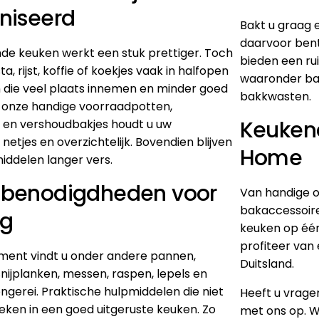
niseerd
Bakt u graag 
daarvoor bent 
de keuken werkt een stuk prettiger. Toch
bieden een r
, rijst, koffie of koekjes vaak in halfopen
waaronder
ba
 die veel plaats innemen en minder goed
bakkwasten.
t onze handige
voorraadpotten
,
Keukena
s en
vershoudbakjes
houdt u uw
netjes en overzichtelijk. Bovendien blijven
Home
iddelen langer vers.
benodigdheden voor
Van handige o
bakaccessoires
ag
keuken op één
profiteer van 
iment vindt u onder andere
pannen
,
Duitsland.
 snijplanken, messen, raspen, lepels en
ngerei
. Praktische hulpmiddelen die niet
Heeft u vrag
ken in een goed uitgeruste keuken. Zo
met ons op. Wi