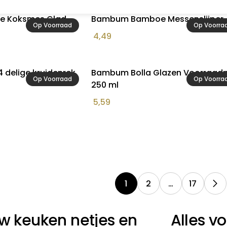
 Koksmes Glad
Bambum Bamboe Messenslijper
Op Voorraad
Op Voorra
4,49
delige kruidenrek
Bambum Bolla Glazen Voorraad
Op Voorraad
Op Voorra
250 ml
5,59
1
2
…
17
w keuken netjes en
Alles v