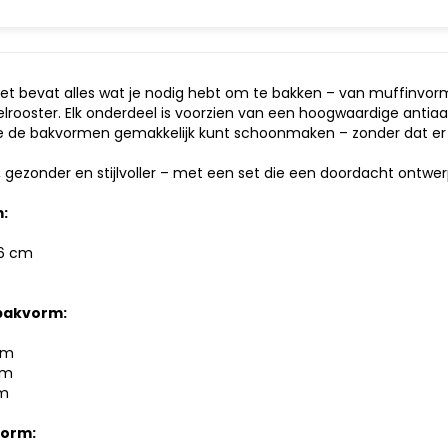
set bevat alles wat je nodig hebt om te bakken – van muffinvo
lrooster. Elk onderdeel is voorzien van een hoogwaardige anti
je de bakvormen gemakkelijk kunt schoonmaken – zonder dat er ie
 gezonder en stijlvoller – met een set die een doordacht ontwer
:
,6 cm
bakvorm:
cm
cm
cm
vorm: