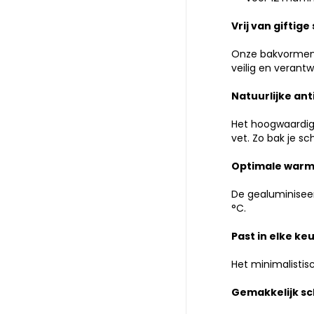
Vrij van giftige
Onze bakvormen z
veilig en verantw
Natuurlijke an
Het hoogwaardige
vet. Zo bak je s
Optimale warm
De gealuminiseer
°C.
Past in elke ke
Het minimalistis
Gemakkelijk s