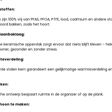
 stoffen:
ijn 100% vrij van PFAS, PFOA, PTFE, lood, cadmium en andere sto
oord bakken, zoals het hoort.
tiaanbaklaag:
 keramische oppervlak zorgt ervoor dat niets blijft kleven – he
choner, gezonder en zonder stress.
teverdeling:
de stalen kern garandeert een gelijkmatige warmteverdeling e
uken:
che ontwerp bespaart ruimte in de organizer of op de plank.
choon te maken: