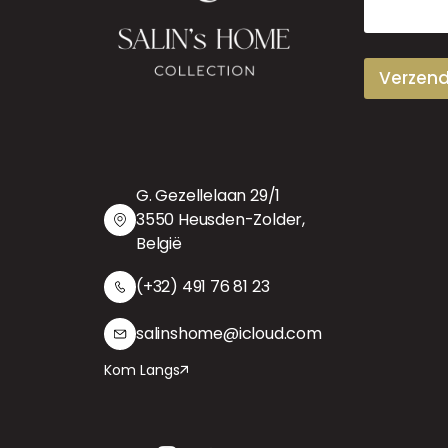
a
i
l
Verzen
G. Gezellelaan 29/1
3550 Heusden-Zolder,
België
(+32) 491 76 81 23
salinshome@icloud.com
Kom Langs