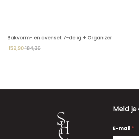
Bakvorm- en ovenset 7-delig + Organizer
159,90
184,30
Meld je
E
E-mail
*
-
m