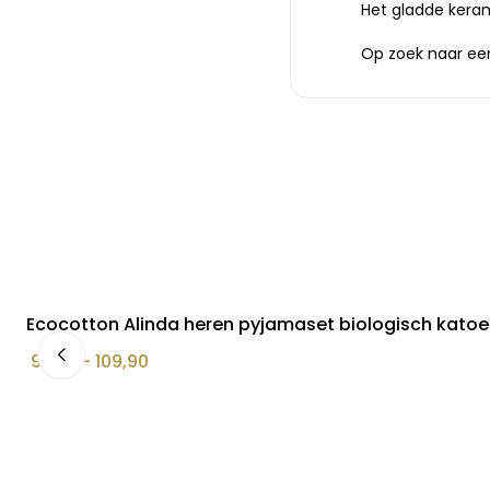
Het gladde kera
Op zoek naar een
Ecocotton Alinda heren pyjamaset biologisch kato
Prijsklasse:
99,90
–
109,90
€ 99,90
tot
€ 109,90