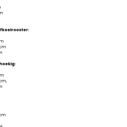
m
cm
fkoelrooster:
cm
 cm
cm
hoekig:
cm
 cm,
cm
m
 cm
ns