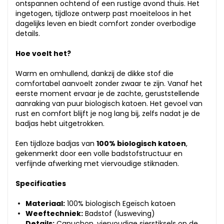
ontspannen ochtend of een rustige avond thuis. Het
ingetogen, tijdloze ontwerp past moeiteloos in het
dagelijks leven en biedt comfort zonder overbodige
details.
Hoe voelt het?
Warm en omhullend, dankzij de dikke stof die
comfortabel aanvoelt zonder zwaar te zijn. Vanaf het
eerste moment ervaar je de zachte, geruststellende
aanraking van puur biologisch katoen. Het gevoel van
rust en comfort blijft je nog lang bij, zelfs nadat je de
badjas hebt uitgetrokken.
Een tijdloze badjas van
100% biologisch katoen
,
gekenmerkt door een volle badstofstructuur en
verfijnde afwerking met viervoudige stiknaden.
Specificaties
Materiaal:
100% biologisch Egeïsch katoen
Weeftechniek:
Badstof (lusweving)
Details:
Capuchon, viervoudige sierstiksels op de