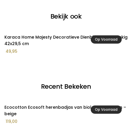
Bekijk ook
Karaca Home Majesty Decoratieve Dienblad Rechthoekig
Ac
Op Voorraad
42x29,5 cm
7
49,95
Recent Bekeken
Ecocotton Ecosoft herenbadjas van biologisch katoen –
Op Voorraad
beige
119,00