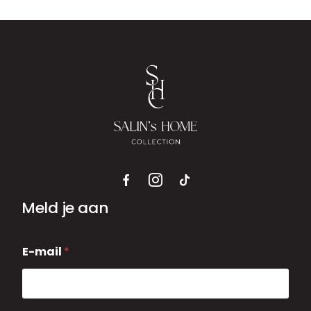
Meld je aan
E
E-mail
*
-
m
a
i
l