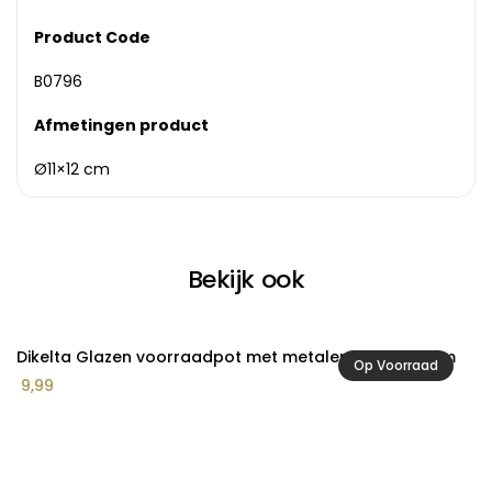
Product Code
B0796
Afmetingen product
Ø11×12 cm
Bekijk ook
Dikelta Glazen voorraadpot met metalen deksel 10 cm
b
Op Voorraad
Pr
9,99
5
€ 
to
€ 