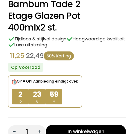
Bambum Tade 2
Etage Glazen Pot
400mlx2 st.
Tijdloos & stijlvol design
Hoogwaardige kwaliteit
Luxe uitstraling
11,25
22,49
50% Korting
Oorspronkelijke
Huidige
prijs
prijs
Op Voorraad
was:
is:
OP = OP!
Aanbieding eindigt over:
€ 22,49.
€ 11,25.
2
23
59
D
U
M
Quantity:
In winkelwagen