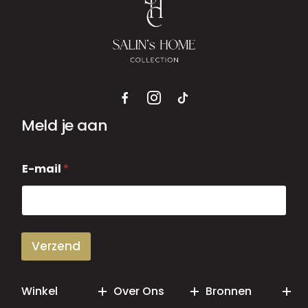
Meld je aan
E
E-mail
*
-
m
a
i
l
Verzend
Winkel
Over Ons
Bronnen