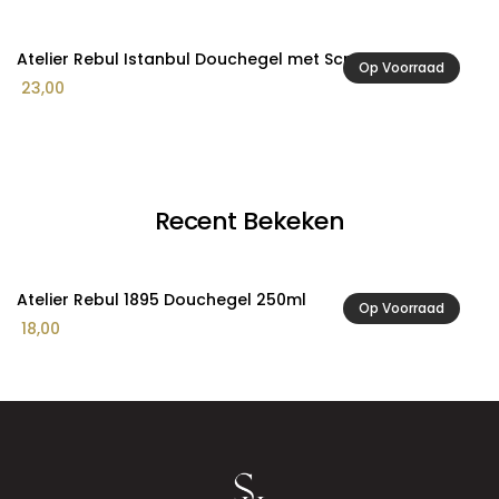
Atelier Rebul Istanbul Douchegel met Scrub 250ml
A
Op Voorraad
23,00
2
Recent Bekeken
Atelier Rebul 1895 Douchegel 250ml
Op Voorraad
18,00