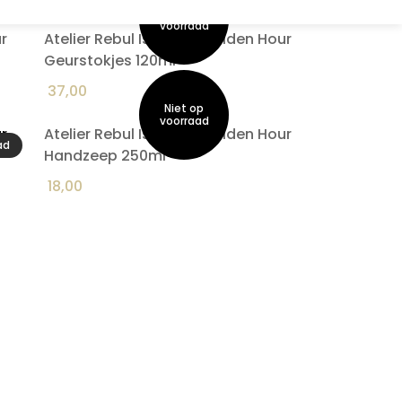
r
Atelier Rebul Istanbul Golden Hour
Geurstokjes 120ml
37,00
r
Atelier Rebul Istanbul Golden Hour
ad
Handzeep 250ml
18,00