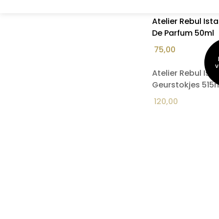
149,95
199,95
Atelier Rebul Is
De Parfum 50ml
75,00
Atelier Rebul Is
Geurstokjes 515
120,00