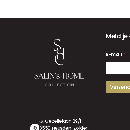
Meld je
E
E-mail
*
-
m
a
i
l
Verzen
G. Gezellelaan 29/1
3550 Heusden-Zolder,