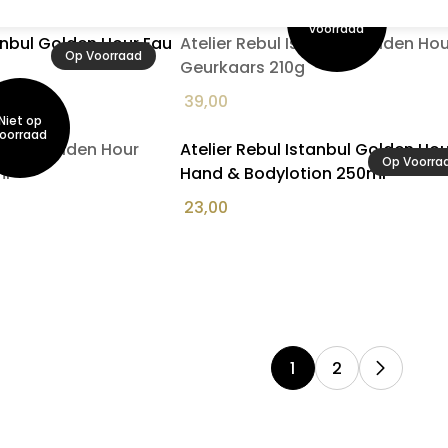
tanbul Golden Hour Eau
Atelier Rebul Istanbul Golden Hou
Op Voorraad
Geurkaars 210g
39,00
tanbul Golden Hour
Atelier Rebul Istanbul Golden Hou
Op Voorra
ml
Hand & Bodylotion 250ml
23,00
1
2