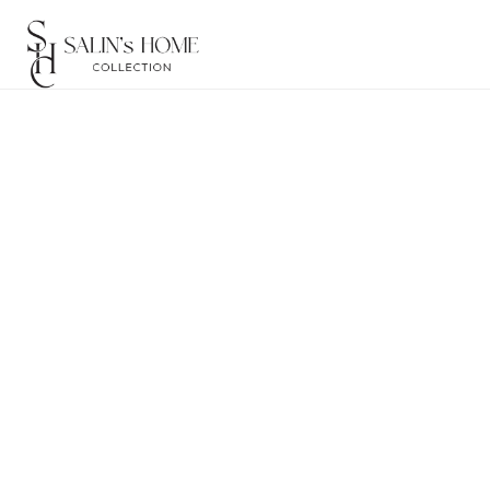
Filter
Atelier Rebul 18
Van - Tot
18,00
Atelier Rebul 18
Op voorraad
125,00
Aanbieding