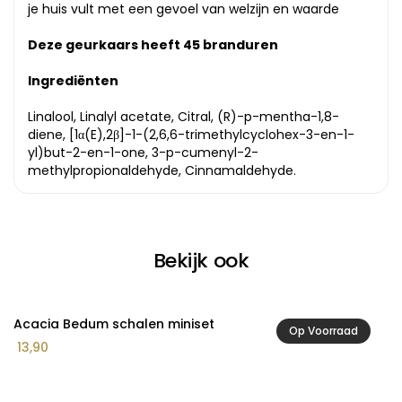
je huis vult met een gevoel van welzijn en waarde
Deze geurkaars heeft 45 branduren
Ingrediënten
Linalool, Linalyl acetate, Citral, (R)-p-mentha-1,8-
diene, [1α(E),2β]-1-(2,6,6-trimethylcyclohex-3-en-1-
yl)but-2-en-1-one, 3-p-cumenyl-2-
methylpropionaldehyde, Cinnamaldehyde.
Bekijk ook
Acacia Bedum schalen miniset
A
Op Voorraad
Pr
13,90
2
€ 
to
€ 