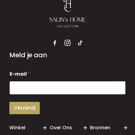
Meld je aan
E
E-mail
*
-
m
a
i
l
Verzend
Winkel
Over Ons
Bronnen