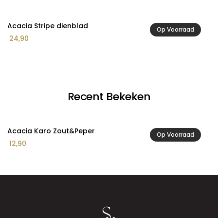
Acacia Stripe dienblad
A
Op Voorraad
24,90
2
Recent Bekeken
Acacia Karo Zout&Peper
Op Voorraad
12,90