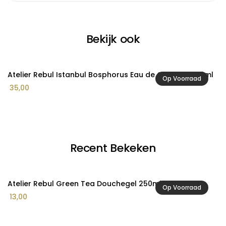
Bekijk ook
Atelier Rebul Istanbul Bosphorus Eau de Cologne 250ml
A
Op Voorraad
35,00
1
Recent Bekeken
Atelier Rebul Green Tea Douchegel 250ml
Op Voorraad
13,00