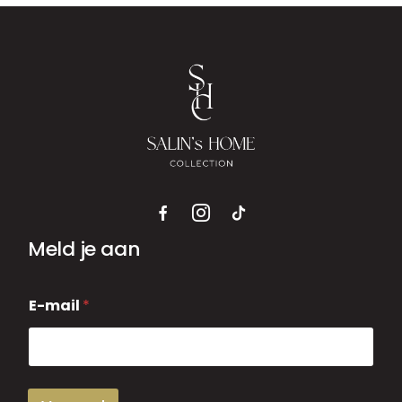
Meld je aan
E
E-mail
*
-
m
a
i
l