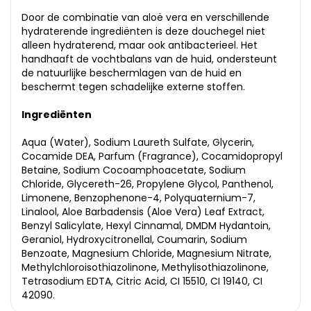
Door de combinatie van aloë vera en verschillende
hydraterende ingrediënten is deze douchegel niet
alleen hydraterend, maar ook antibacterieel. Het
handhaaft de vochtbalans van de huid, ondersteunt
de natuurlijke beschermlagen van de huid en
beschermt tegen schadelijke externe stoffen.
Ingrediënten
Aqua (Water), Sodium Laureth Sulfate, Glycerin,
Cocamide DEA, Parfum (Fragrance), Cocamidopropyl
Betaine, Sodium Cocoamphoacetate, Sodium
Chloride, Glycereth-26, Propylene Glycol, Panthenol,
Limonene, Benzophenone-4, Polyquaternium-7,
Linalool, Aloe Barbadensis (Aloe Vera) Leaf Extract,
Benzyl Salicylate, Hexyl Cinnamal, DMDM Hydantoin,
Geraniol, Hydroxycitronellal, Coumarin, Sodium
Benzoate, Magnesium Chloride, Magnesium Nitrate,
Methylchloroisothiazolinone, Methylisothiazolinone,
Tetrasodium EDTA, Citric Acid, CI 15510, CI 19140, CI
42090.