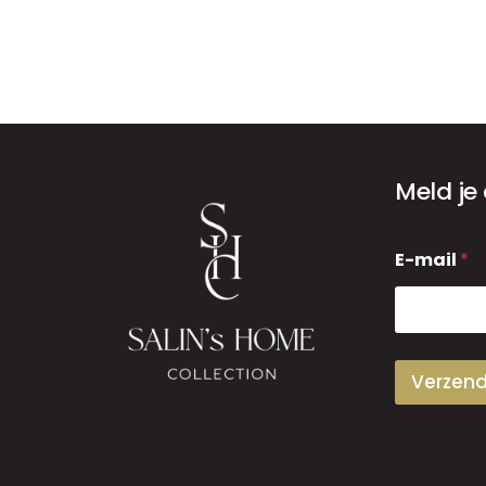
Meld je
E
E-mail
*
-
m
a
i
l
Verzen