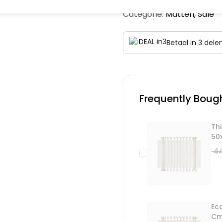
Categorie:
Matten
,
Sale
Betaal in 3 del
Frequently Boug
Th
50
44
Ec
C