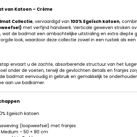
at van Katoen – Crème
dmat Collectie
, vervaardigd van
100% Egeïsch katoen
, combi
pweefsel)
met verfijnd handwerk. Verticale geweven stroken ov
, wat de badmat een ambachtelijke uitstraling en extra diepte 
gde look, waardoor deze collectie zowel in een rustiek als een ei
stap ervaart u de zachte, absorberende structuur van het lusg
l onder de voeten, terwijl de gevlochten details en franjes zorgen
s de badmat eenvoudig in gebruik en gemakkelijk te onderhoude
toe aan uw badkamer.
schappen
0% Egeïsch katoen
usweving (loopweefsel) met franjes
Medium – 50 × 80 cm