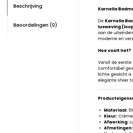
Beschrijving
Karnella Badm
De
Karnella Ba
Beoordelingen (0)
lusweving (loo
aan de uiteinden
moderne en verzor
Hoe voelt het?
Vanaf de eerste 
comfortabel gevoe
lichte gewicht i
elegante sfeer 
Producteigen
Materiaal:
10
Kleur:
Crème
Afwerking:
L
Afmetingen: