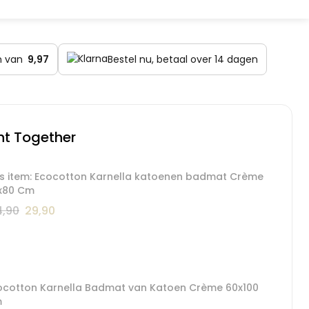
en van
9,97
Bestel nu, betaal over 14 dagen
ht Together
is item: Ecocotton Karnella katoenen badmat Crème
x80 Cm
Oorspronkelijke
Huidige
,90
29,90
prijs
prijs
was:
is:
€ 44,90.
€ 29,90.
ocotton Karnella Badmat van Katoen Crème 60x100
m