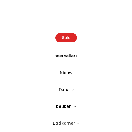
Sale
Bestsellers
Producten
Ecocotton Karnella katoenen badmat Crème 50
Nieuw
ECOCOTTON
Tafel
Ecocotton Ka
Keuken
Crème 50×8
Badkamer
Tijdloos & stijlvol design