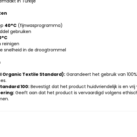
maakt in Turkije
ten
op
40°C
(fijnwasprogramma)
ddel gebruiken
0°C
 reinigen
e snelheid in de droogtrommel
n
 Organic Textile Standard):
Garandeert het gebruik van 100% 
es.
tandard 100:
Bevestigt dat het product huidvriendelijk is en vrij
cering:
Geeft aan dat het product is vervaardigd volgens ethis
men.