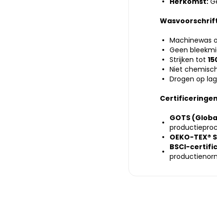
Herkomst:
Ge
Wasvoorschrif
Machinewas 
Geen bleekmi
Strijken tot
15
Niet chemisch
Drogen op lag
Certificeringe
GOTS (Global
productieproc
OEKO-TEX® S
BSCI-certifi
productienor