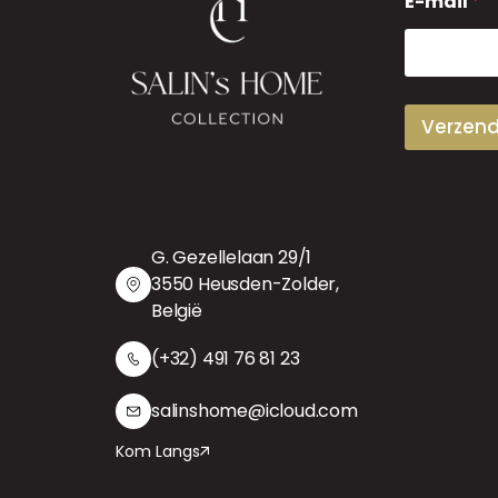
E-mail
*
-
m
a
i
l
Verzen
G. Gezellelaan 29/1
3550 Heusden-Zolder,
België
(+32) 491 76 81 23
salinshome@icloud.com
Kom Langs