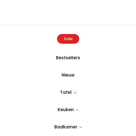
Sale
Bestsellers
Producten
Ecocotton 100% organisch katoenen deken 140×19
Nieuw
ECOCOTTON
Tafel
Ecocotton 10
Keuken
deken 140×19
Badkamer
Tijdloos & stijlvol design