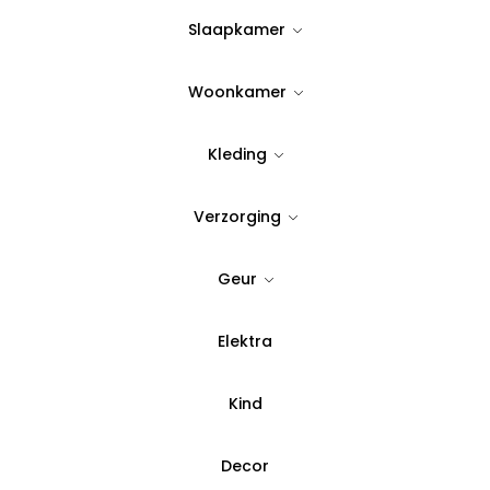
49,95
Slaapkamer
Op Voorraad
Woonkamer
Quantity:
Kleding
Verzorging
Voeg toe aan verlanglijst
SKU:
78041
Geur
Categorie:
Dekens
,
Ecoco
Elektra
Betaal in 3 del
Kind
Decor