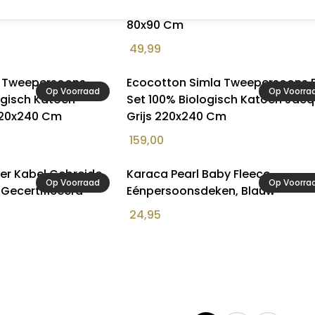
 Gebreid Katoen Blauw
100% Biologisch Gebreid Katoen G
80x90 Cm
49,99
n Tweepersoons
Ecocotton Simla Tweepersoons 
Op Voorraad
Op Voorra
ogisch Katoen
Set 100% Biologisch Katoen Jac
220x240 Cm
Grijs 220x240 Cm
159,00
r Kabel Gebreide
Karaca Pearl Baby Fleece
Op Voorraad
Op Voorra
Gecertificeerd
Eénpersoonsdeken, Blauw
24,95