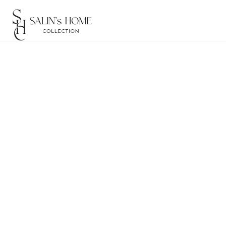
Filter
Buldans Aren De
Marine Blauw
Van - Tot
64,50
129,00
Buldans Aren De
Op voorraad