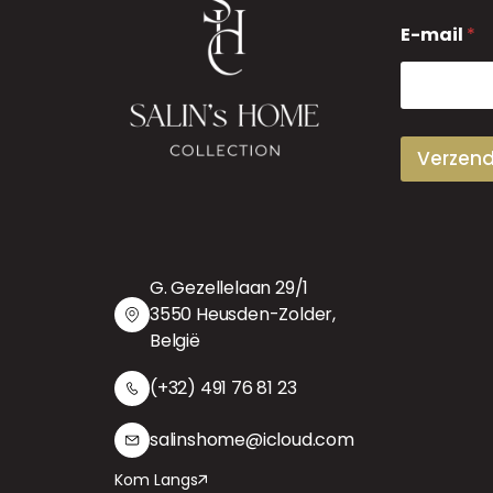
E
E-mail
*
-
m
a
i
l
Verzen
G. Gezellelaan 29/1
3550 Heusden-Zolder,
België
(+32) 491 76 81 23
salinshome@icloud.com
Kom Langs