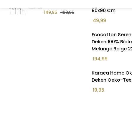
100% Biologisch
delig
80x90 Cm
149,95
199,95
49,99
Ecocotton Sere
Deken 100% Biol
Melange Beige 
194,99
Karaca Home Oke
Deken Oeko-Tex 
19,95