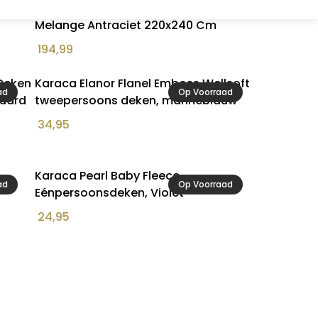
rijs
Deken 100% Biologisch Katoen
Melange Antraciet 220x240 Cm
194,99
Deken
Karaca Elanor Flanel Emboss Wellsoft
ad
Op Voorraad
quard
tweepersoons deken, marineblauw
34,95
Karaca Pearl Baby Fleece
ad
Op Voorraad
Eénpersoonsdeken, Violet
24,95