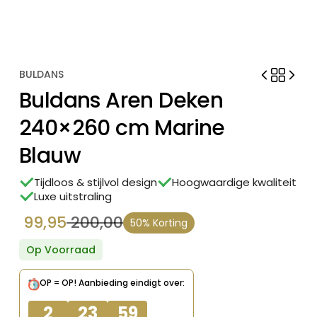
BULDANS
Buldans Aren Deken
240×260 cm Marine
Blauw
Tijdloos & stijlvol design
Hoogwaardige kwaliteit
Luxe uitstraling
99,95
200,00
50% Korting
Oorspronkelijke
Huidige
prijs
prijs
Op Voorraad
was:
is:
OP = OP!
Aanbieding eindigt over:
€ 200,00.
€ 99,95.
2
23
59