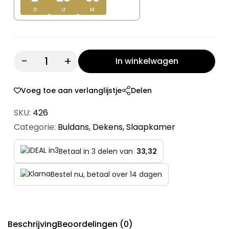
D
U
M
Quantity:
In winkelwagen
Voeg toe aan verlanglijstje
Delen
SKU:
426
Categorie:
Buldans
,
Dekens
,
Slaapkamer
Betaal in 3 delen van
33,32
Bestel nu, betaal over 14 dagen
Beschrijving
Beoordelingen (0)