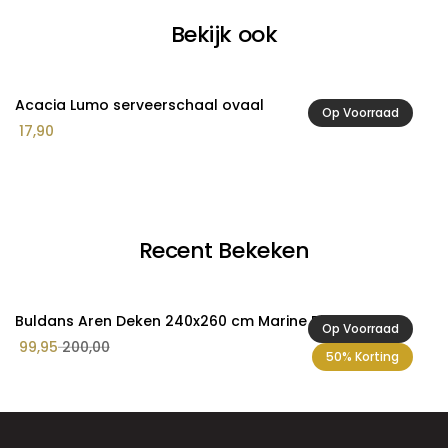
Bekijk ook
Acacia Lumo serveerschaal ovaal
A
Op Voorraad
17,90
2
Recent Bekeken
Buldans Aren Deken 240x260 cm Marine Blauw
Op Voorraad
99,95
200,00
50% Korting