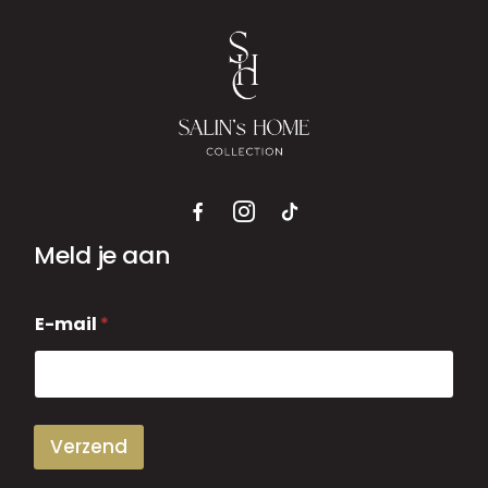
Meld je aan
E
E-mail
*
-
m
a
i
l
Verzend