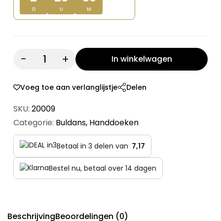
D
U
M
Quantity:
In winkelwagen
Voeg toe aan verlanglijstje
Delen
SKU:
20009
Categorie:
Buldans
,
Handdoeken
Betaal in 3 delen van
7,17
Bestel nu, betaal over 14 dagen
Beschrijving
Beoordelingen (0)