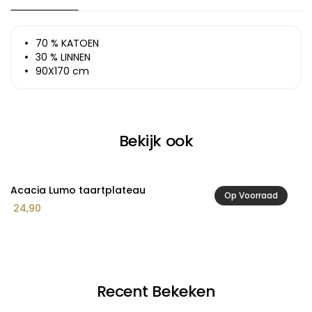
70 % KATOEN
30 % LINNEN
90X170 cm
Bekijk ook
Acacia Lumo taartplateau
A
Op Voorraad
Pr
24,90
1
€ 
to
€ 
Recent Bekeken