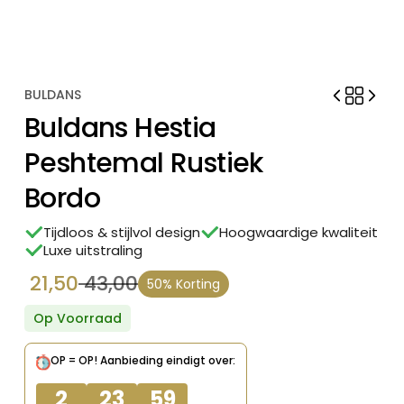
BULDANS
Buldans Hestia
Peshtemal Rustiek
Bordo
Tijdloos & stijlvol design
Hoogwaardige kwaliteit
Luxe uitstraling
21,50
43,00
50% Korting
Oorspronkelijke
Huidige
prijs
prijs
Op Voorraad
was:
is:
OP = OP!
Aanbieding eindigt over:
€ 43,00.
€ 21,50.
2
23
59