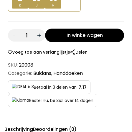
D
U
M
Quantity:
In winkelwagen
Voeg toe aan verlanglijstje
Delen
SKU:
20008
Categorie:
Buldans
,
Handdoeken
Betaal in 3 delen van
7,17
Bestel nu, betaal over 14 dagen
Beschrijving
Beoordelingen (0)