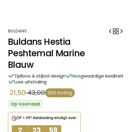
BULDANS
Buldans Hestia
Peshtemal Marine
Blauw
Tijdloos & stijlvol design
Hoogwaardige kwaliteit
Luxe uitstraling
21,50
43,00
50% Korting
Oorspronkelijke
Huidige
prijs
prijs
Op Voorraad
was:
is:
OP = OP!
Aanbieding eindigt over:
€ 43,00.
€ 21,50.
2
23
59