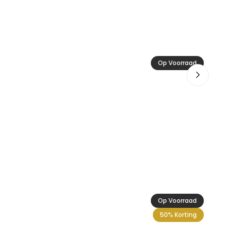
Ac
Op Voorraad
34
Op Voorraad
50% Korting