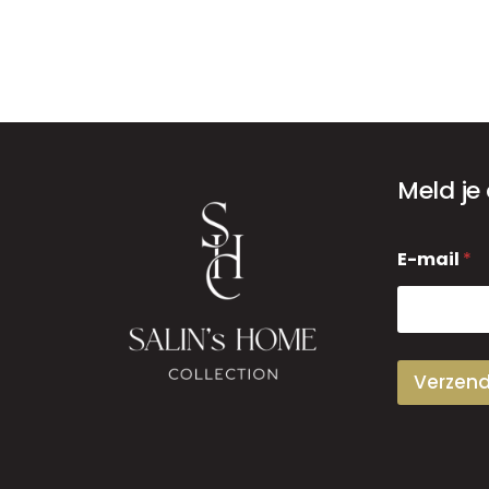
Meld je
E
E-mail
*
-
m
a
i
l
Verzen