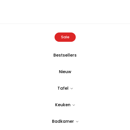
Sale
Bestsellers
e
Producten
Buldans Hazal Bedsprei 240×260 cm Rustiek Bor
Nieuw
BULDANS
Tafel
Buldans Haza
Keuken
Rustiek Bord
Badkamer
Tijdloos & stijlvol design