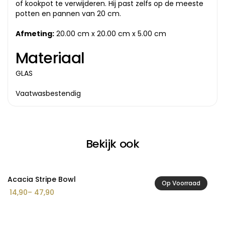
of kookpot te verwijderen. Hij past zelfs op de meeste
potten en pannen van 20 cm.
Afmeting:
20.00 cm x 20.00 cm x 5.00 cm
Materiaal
GLAS
Vaatwasbestendig
Bekijk ook
Acacia Stripe Bowl
A
Op Voorraad
Prijsklasse:
14,90
–
47,90
8
€ 14,90
tot
€ 47,90