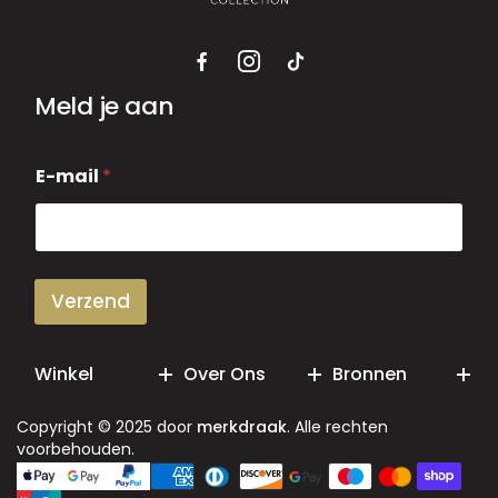
Meld je aan
E
E-mail
*
-
m
a
i
l
Verzend
Winkel
Over Ons
Bronnen
Copyright © 2025 door
merkdraak
. Alle rechten
voorbehouden.