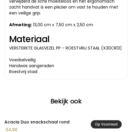
verwijderd de schil moeiteloos en het ergonomisch
zacht handvat is een plezier om vast te houden met
een veilige grip.
Afmeting:
13,00 cm x 7,50 cm x 2,50 cm
Materiaal
VERSTERKTE GLASVEZEL PP – ROESTVRIJ STAAL (X30CR13)
Voedselveilig
Handwas aangeraden
Roestvrij staal
Bekijk ook
Acacia Duo snackschaal rond
A
Op Voorraad
Pr
34,90
1