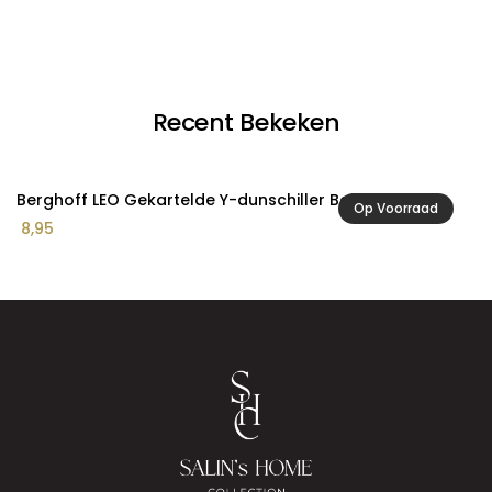
€ 
to
€ 
Recent Bekeken
Berghoff LEO Gekartelde Y-dunschiller Balance
Op Voorraad
8,95