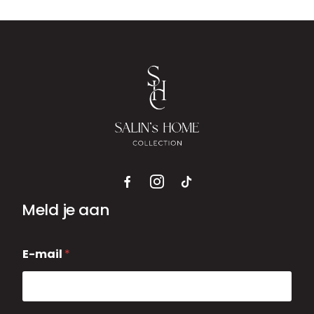
Meld je aan
E
E-mail
*
-
m
a
i
l