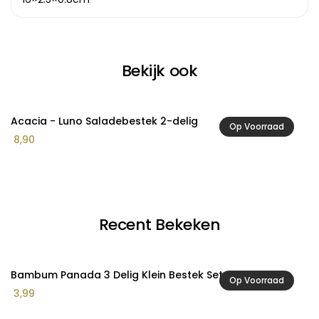
Bekijk ook
Acacia - Luno Saladebestek 2-delig
A
Op Voorraad
8,90
1
Recent Bekeken
Bambum Panada 3 Delig Klein Bestek Set
Op Voorraad
3,99