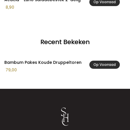
Op Voorraad
8,90
1
Recent Bekeken
Bambum Pakes Koude Druppeltoren
Op Voorraad
79,00