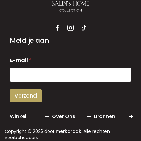
Meld je aan
E
E-mail
*
-
m
a
i
l
Verzend
Winkel
Over Ons
Bronnen
Copyright © 2025 door
merkdraak
. Alle rechten
voorbehouden.