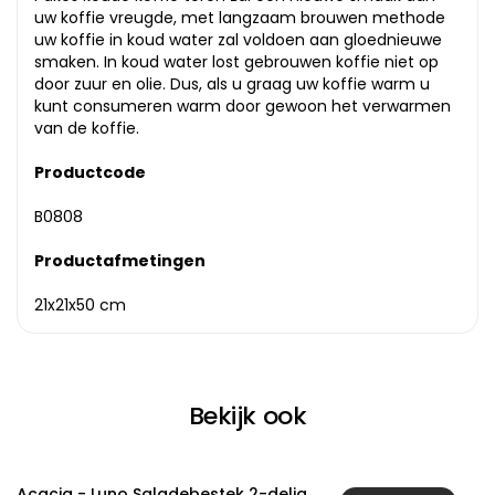
uw koffie vreugde, met langzaam brouwen methode
uw koffie in koud water zal voldoen aan gloednieuwe
smaken. In koud water lost gebrouwen koffie niet op
door zuur en olie. Dus, als u graag uw koffie warm u
kunt consumeren warm door gewoon het verwarmen
van de koffie.
Productcode
B0808
Productafmetingen
21x21x50 cm
Bekijk ook
Acacia - Luno Saladebestek 2-delig
A