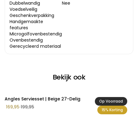
Dubbelwandig
Nee
Voedselveilig
Geschenkverpakking
Handgemaakte
features
Microgolfovenbestendig
Ovenbestendig
Gerecycleerd materiaal
Bekijk ook
Angles Serviesset | Beige 27-Delig
Pe
Op Voorraad
169,95
199,95
1
15% Korting