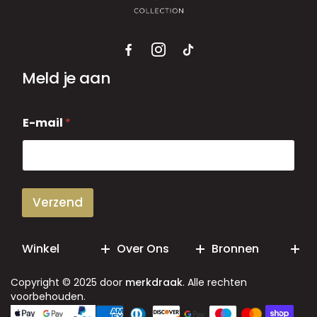
Meld je aan
E
E-mail
*
-
m
a
i
l
Verzend
Winkel
Over Ons
Bronnen
Copyright © 2025 door
merkdraak
. Alle rechten
voorbehouden.