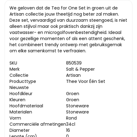
We geloven dat de Tea for One Set in groen uit de
Artisan collectie jouw theetijd nog beter zal maken.
Deze set, vervaardigd van duurzaam steengoed, is niet
alleen stijlvol maar ook praktisch dankzij zijn
vaatwasser- en microgolfovenbestendigheid. Ideaal
voor gezellige momenten of als een attent geschenk,
het combineert trendy ontwerp met gebruiksgemak
om elke samenkomst te verfraaien.
SKU
850539
Merk
Salt & Pepper
Collectie
Artisan
Producttype
Thee Voor Één Set
Nieuwste
Hoofdkleur
Groen
Kleuren
Groen
Hoofdmateriaal
Stoneware
Materialen
Stoneware
Vorm
Rond
Commerciële afmetingen
34cl
Diameter
16
Lengte (cm)
0