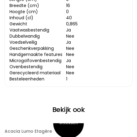
Breedte (cm)
16
Hoogte (cm)
0
Inhoud (cl)
40
Gewicht
0,865
Vaatwasbestendig
Ja
Dubbelwandig
Nee
Voedselveilig
Ja
Geschenkverpakking
Nee
Handgemaakte features
Nee
Microgolfovenbestendig
Ja
Ovenbestendig
Nee
Gerecycleerd materiaal
Nee
Besteleenheden
1
Bekijk ook
Acacia Lumo Etagère
A