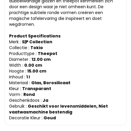
dubbelwandige glazen en theepot kenmerken zich
door een design waar je niet omheen kunt. De
prachtige subtiele ronde vormen creëren een
magische tafelervaring die inspireert en doet
wegdromen.
Product Specifications
Merk :
S|P Collection
Collectie :
Tokio
Producttype :
Theepot
Diameter :
12.00 cm
Width :
0.00 cm
Hoogte :
15.00 cm
Inhoud :
1 l
Materiaal :
Glas, Borosilicaat
Kleur :
Transparant
Vorm :
Rond
Geschenkdoos :
Ja
Gebruik :
Geschikt voor levensmiddelen, Niet
vaatwasmachine bestendig
Decoratie Kleur :
Goud