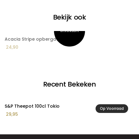
Bekijk ook
Acacia Stripe opbergdoos
A
24,90
2
Recent Bekeken
S&P Theepot 100cl Tokio
Op Voorraad
29,95