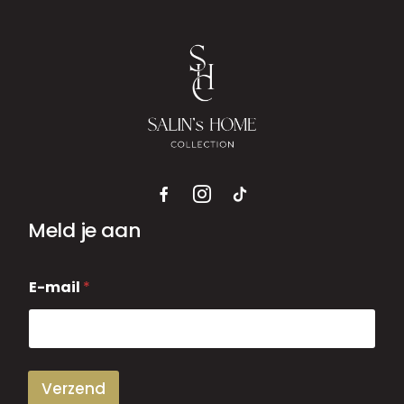
Meld je aan
E
E-mail
*
-
m
a
i
l
Verzend