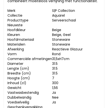
combineert moeiteloos verfijning met functionaliteit.
Merk
S|P Collection
Collectie
Aquarel
Producttype
Serveerschaal
Nieuwste
Hoofdkleur
Beige
Kleuren
Beige, Geel
Hoofdmateriaal
Stoneware
Materialen
Stoneware
Afwerking
Reactieve Glazuur
Vorm
Rond
Commerciële afmetingen
31,5xH7cm
Diameter
31.5
Lengte (cm)
31.5
Breedte (cm)
31.5
Hoogte (cm)
7
Inhoud (cl)
300
Gewicht
1,56
Vaatwasbestendig
Ja
Dubbelwandig
Nee
Voedselveilig
Ja
Geschenkverpakking