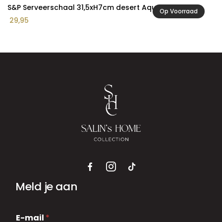
S&P Serveerschaal 31,5xH7cm desert Aquarel
Op Voorraad
29,95
Meld je aan
E
E-mail
*
-