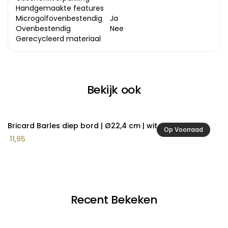
Handgemaakte features
Microgolfovenbestendig
Ja
Ovenbestendig
Nee
Gerecycleerd materiaal
Bekijk ook
Bricard Barles diep bord | Ø22,4 cm | wit
Br
Op Voorraad
11,95
1
Recent Bekeken