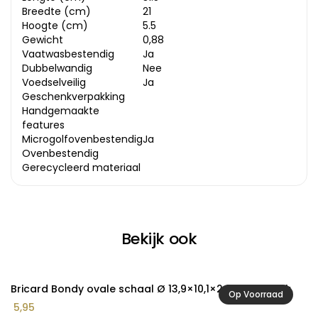
Breedte (cm)
21
Hoogte (cm)
5.5
Gewicht
0,88
Vaatwasbestendig
Ja
Dubbelwandig
Nee
Voedselveilig
Ja
Geschenkverpakking
Handgemaakte
features
Microgolfovenbestendig
Ja
Ovenbestendig
Gerecycleerd materiaal
Bekijk ook
Bricard Bondy ovale schaal Ø 13,9×10,1×2,6 cm – 1 stuk
Br
Op Voorraad
5,95
11