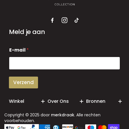
Meld je aan
E
E-mail
*
-
m
a
i
l
Verzend
Winkel
Over Ons
Bronnen
Copyright © 2025 door
merkdraak
. Alle rechten
voorbehouden.