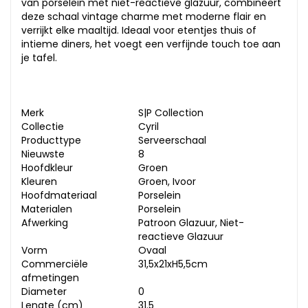
van porselein met niet-reactieve glazuur, combineert
deze schaal vintage charme met moderne flair en
verrijkt elke maaltijd. Ideaal voor etentjes thuis of
intieme diners, het voegt een verfijnde touch toe aan
je tafel.
Merk
S|P Collection
Collectie
Cyril
Producttype
Serveerschaal
Nieuwste
8
Hoofdkleur
Groen
Kleuren
Groen, Ivoor
Hoofdmateriaal
Porselein
Materialen
Porselein
Afwerking
Patroon Glazuur, Niet-
reactieve Glazuur
Vorm
Ovaal
Commerciële
31,5x21xH5,5cm
afmetingen
Diameter
0
Lengte (cm)
31.5