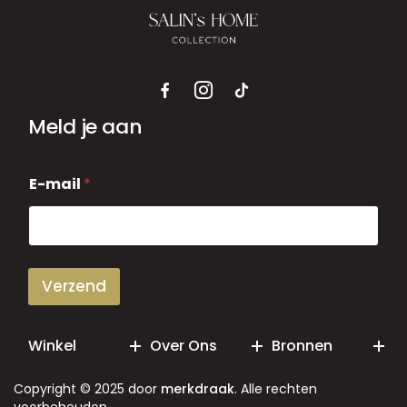
Meld je aan
E
E-mail
*
-
m
a
i
l
Verzend
Winkel
Over Ons
Bronnen
Copyright © 2025 door
merkdraak
. Alle rechten