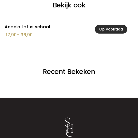
Bekijk ook
Acacia Lotus schaal
A
Op Voorraad
Prijsklasse:
17,90
–
36,90
2
€ 17,90
tot
€ 36,90
Recent Bekeken