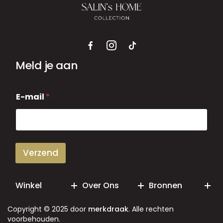
Meld je aan
E
E-mail
*
-
m
a
i
l
Verzend
Winkel
Over Ons
Bronnen
Copyright © 2025 door
merkdraak
. Alle rechten
voorbehouden.