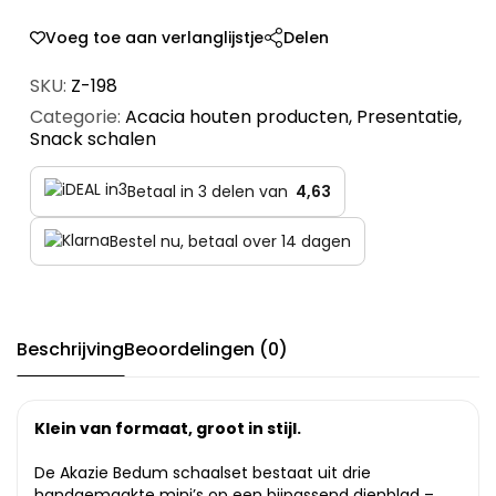
Voeg toe aan verlanglijstje
Delen
SKU:
Z-198
Categorie:
Acacia houten producten
,
Presentatie
,
Snack schalen
Betaal in 3 delen van
4,63
Bestel nu, betaal over 14 dagen
Beschrijving
Beoordelingen (0)
Klein van formaat, groot in stijl.
De Akazie Bedum schaalset bestaat uit drie
handgemaakte mini’s op een bijpassend dienblad –