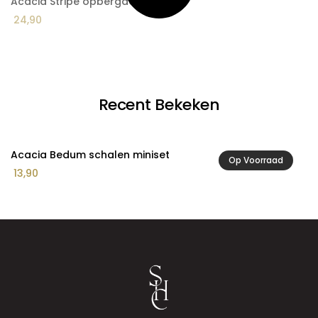
Acacia Stripe opbergdoos
A
24,90
1
Recent Bekeken
Acacia Bedum schalen miniset
Op Voorraad
13,90