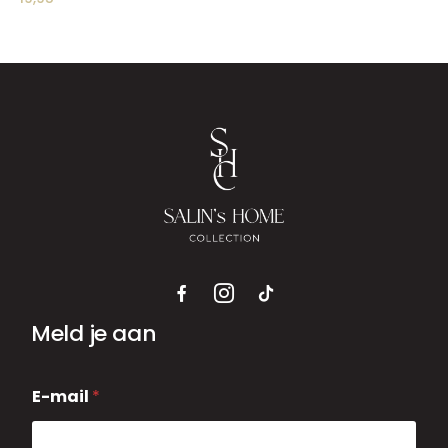
Meld je aan
E
E-mail
*
-
m
a