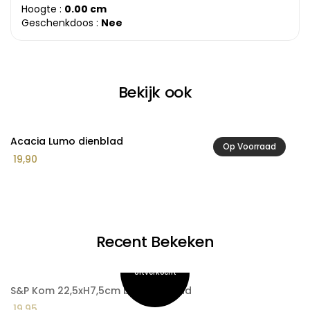
Hoogte :
0.00 cm
Geschenkdoos :
Nee
Bekijk ook
Acacia Lumo dienblad
A
Op Voorraad
19,90
1
Recent Bekeken
S&P Kom 22,5xH7,5cm beige Nomad
19,95