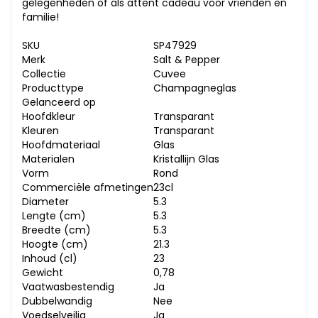
gelegenheden of als attent cadeau voor vrienden en
familie!
SKU
SP47929
Merk
Salt & Pepper
Collectie
Cuvee
Producttype
Champagneglas
Gelanceerd op
Hoofdkleur
Transparant
Kleuren
Transparant
Hoofdmateriaal
Glas
Materialen
Kristallijn Glas
Vorm
Rond
Commerciële afmetingen
23cl
Diameter
5.3
Lengte (cm)
5.3
Breedte (cm)
5.3
Hoogte (cm)
21.3
Inhoud (cl)
23
Gewicht
0,78
Vaatwasbestendig
Ja
Dubbelwandig
Nee
Voedselveilig
Ja