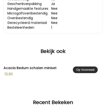
Geschenkverpakking
Ja
Handgemaakte features
Nee
Microgolfovenbestendig
Nee
Ovenbestendig
Nee
Gerecycleerd materiaal
Nee
Besteleenheden
1
Bekijk ook
Acacia Bedum schalen miniset
A
Op Voorraad
13,90
1
Recent Bekeken