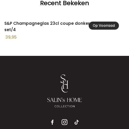
Recent Bekeken
S&P Champagneglas 23cl coupe donkergroen Ray -
Op Voorraad
set/4
39,95