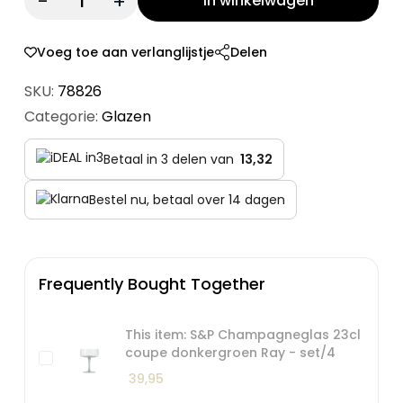
In winkelwagen
Voeg toe aan verlanglijstje
Delen
SKU:
78826
Categorie:
Glazen
Betaal in 3 delen van
13,32
Bestel nu, betaal over 14 dagen
Frequently Bought Together
This item: S&P Champagneglas 23cl
coupe donkergroen Ray - set/4
39,95