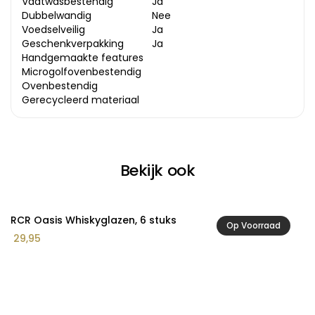
Vaatwasbestendig
Ja
Dubbelwandig
Nee
Voedselveilig
Ja
Geschenkverpakking
Ja
Handgemaakte features
Microgolfovenbestendig
Ovenbestendig
Gerecycleerd materiaal
Bekijk ook
RCR Oasis Whiskyglazen, 6 stuks
D
Op Voorraad
Pr
29,95
7
€ 
to
€ 