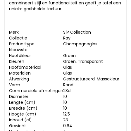
combineert stijl en functionaliteit en geeft je tafel een
unieke geribbelde textuur.
Merk
S|P Collection
Collectie
Ray
Producttype
Champagneglas
Nieuwste
Hoofdkleur
Groen
Kleuren
Groen, Transparant
Hoofdmateriaal
Glas
Materialen
Glas
Afwerking
Gestructureerd, Massakleur
Vorm
Rond
Commerciële afmetingen
23cl
Diameter
10
Lengte (cm)
10
Breedte (cm)
10
Hoogte (cm)
12.5
Inhoud (cl)
23
Gewicht
0,64