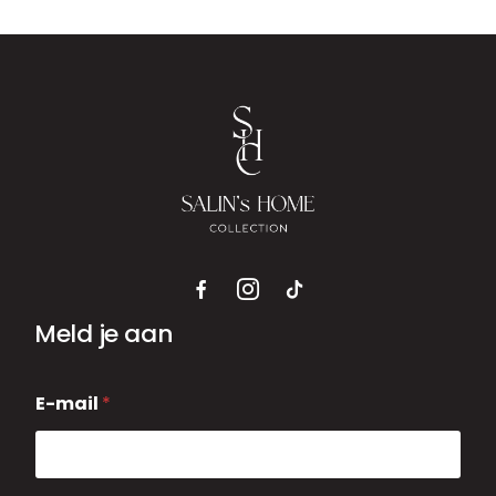
Meld je aan
E
E-mail
*
-
m
a
i
l