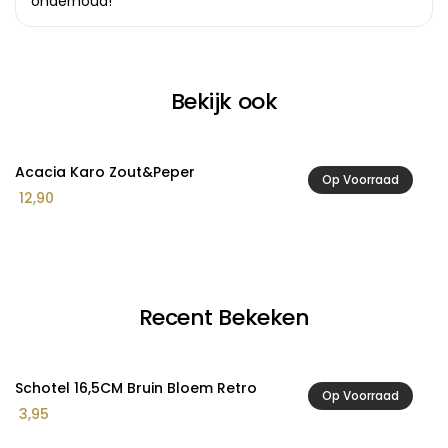
onderhoud!
Bekijk ook
Acacia Karo Zout&Peper
A
Op Voorraad
12,90
2
Recent Bekeken
Schotel 16,5CM Bruin Bloem Retro
Op Voorraad
3,95