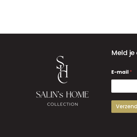
Meld je
E
E-mail
*
-
m
a
i
l
Verzen