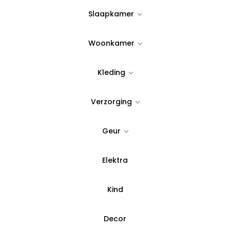
Slaapkamer
Op Voorraad
Woonkamer
Quantity:
Kleding
Voeg toe aan verlanglijst
Verzorging
SKU:
78514
Geur
Categorie:
Theeglazen
,
T
Elektra
Betaal in 3 del
Kind
Decor