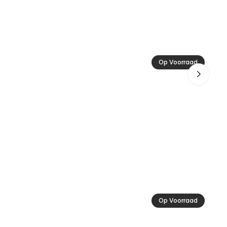
Ac
Op Voorraad
24
Op Voorraad