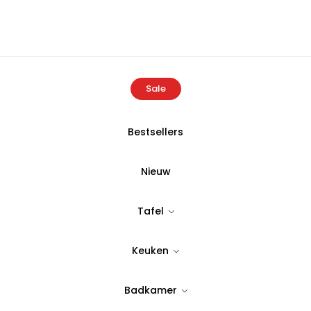
Sale
Bestsellers
me
Producten
Sara Schotelset | 12,5X11,0X2,2 CM Wit-Beige 6-
Nieuw
Sara Schotelse
Tafel
Wit-Beige 6-
Keuken
Tijdloos & stijlvol design
Badkamer
24,90