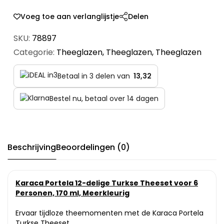
Voeg toe aan verlanglijstje
Delen
SKU:
78897
Categorie:
Theeglazen
,
Theeglazen
,
Theeglazen
Betaal in 3 delen van
13,32
Bestel nu, betaal over 14 dagen
Beschrijving
Beoordelingen (0)
Karaca Portela 12-delige Turkse Theeset voor 6
Personen, 170 ml, Meerkleurig
Ervaar tijdloze theemomenten met de Karaca Portela
Turkse Theeset