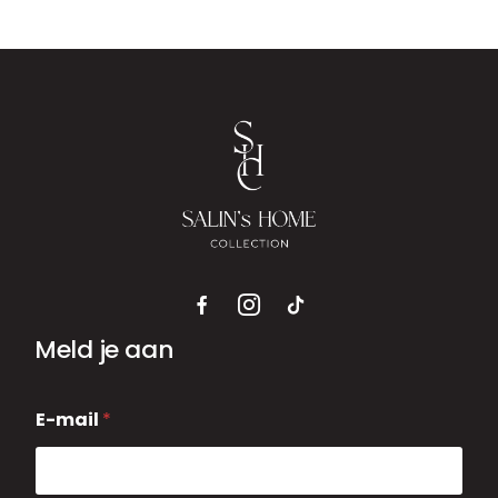
Meld je aan
E
E-mail
*
-
m
a
i