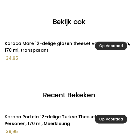
Bekijk ook
Karaca Mare 12-delige glazen theeset voor 6 personen,
K
Op Voorraad
170 ml, transparant
3
34,95
Recent Bekeken
Karaca Portela 12-delige Turkse Theeset voor 6
Op Voorraad
Personen, 170 ml, Meerkleurig
39,95