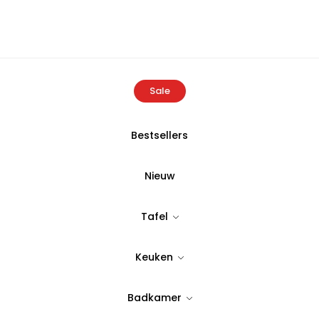
Sale
Bestsellers
Producten
Karaca Jota Zwarte Dessert Set voor 6 Personen, 
Nieuw
KARACA
Tafel
Karaca Jota Z
Keuken
6 Personen, 7
Badkamer
Tijdloos & stijlvol design