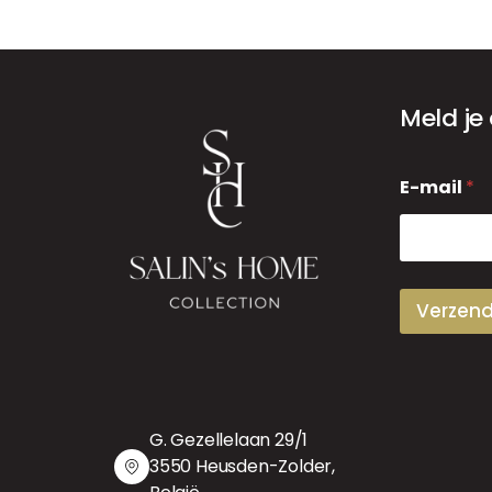
Meld je
E
E-mail
*
-
m
a
i
l
Verzen
G. Gezellelaan 29/1
3550 Heusden-Zolder,