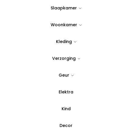
34,95
Slaapkamer
Uitverkocht
Woonkamer
Kleding
Verzorging
Geur
Zwarte Dessert Set voor 6 Personen, 7 Stuks
Elektra
Kind
Decor