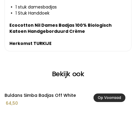
1 stuk damesbadjas
1 Stuk Handdoek
Ecocotton Nil Dames Badjas 100% Biologisch
Katoen Handgeborduurd Crème
Herkomst TURKIJE
Bekijk ook
Buldans Simba Badjas Off White
B
Op Voorraad
64,50
5