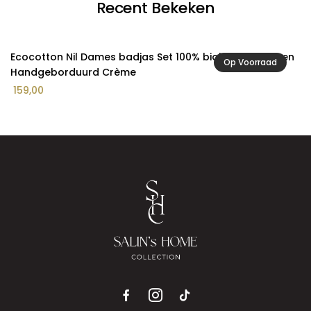
Recent Bekeken
Ecocotton Nil Dames badjas Set 100% biologisch katoen
Op Voorraad
Handgeborduurd Crème
159,00