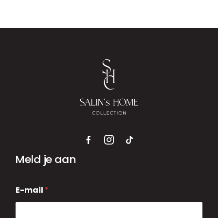
Meld je aan
E
E-mail
*
-
m
a