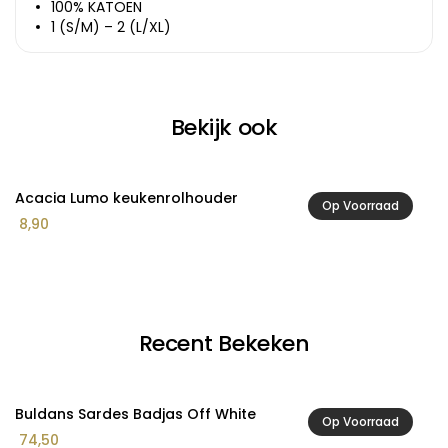
100% KATOEN
1 (S/M) – 2 (L/XL)
Bekijk ook
Acacia Lumo keukenrolhouder
A
Op Voorraad
8,90
2
Recent Bekeken
Buldans Sardes Badjas Off White
Op Voorraad
74,50