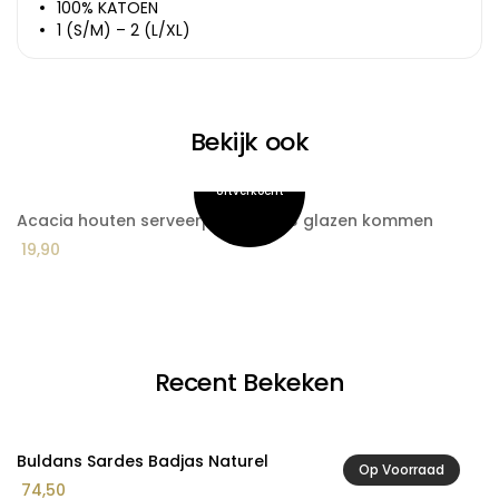
100% KATOEN
1 (S/M) – 2 (L/XL)
Bekijk ook
Acacia houten serveerplank met 3 glazen kommen
A
19,90
2
Recent Bekeken
Buldans Sardes Badjas Naturel
Op Voorraad
74,50