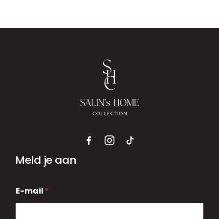
Meld je aan
E
E-mail
*
-
m
a