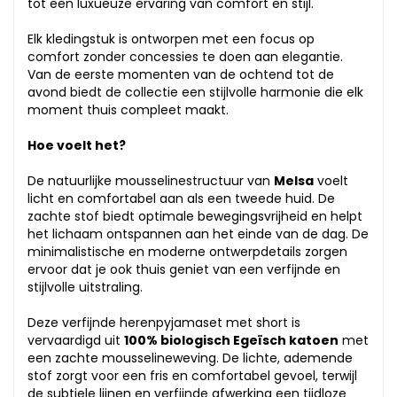
tot een luxueuze ervaring van comfort en stijl.
Elk kledingstuk is ontworpen met een focus op
comfort zonder concessies te doen aan elegantie.
Van de eerste momenten van de ochtend tot de
avond biedt de collectie een stijlvolle harmonie die elk
moment thuis compleet maakt.
Hoe voelt het?
De natuurlijke mousselinestructuur van
Melsa
voelt
licht en comfortabel aan als een tweede huid. De
zachte stof biedt optimale bewegingsvrijheid en helpt
het lichaam ontspannen aan het einde van de dag. De
minimalistische en moderne ontwerpdetails zorgen
ervoor dat je ook thuis geniet van een verfijnde en
stijlvolle uitstraling.
Deze verfijnde herenpyjamaset met short is
vervaardigd uit
100% biologisch Egeïsch katoen
met
een zachte mousselineweving. De lichte, ademende
stof zorgt voor een fris en comfortabel gevoel, terwijl
de subtiele lijnen en verfijnde afwerking een tijdloze