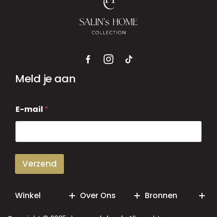
Meld je aan
E
E-mail
*
-
m
a
i
l
Verzend
Winkel
Over Ons
Bronnen