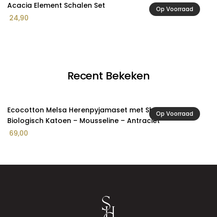
Acacia Element Schalen Set
A
Op Voorraad
24,90
2
Recent Bekeken
Ecocotton Melsa Herenpyjamaset met Short van
Op Voorraad
Biologisch Katoen – Mousseline – Antraciet
69,00