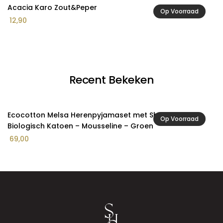
Acacia Karo Zout&Peper
A
Op Voorraad
12,90
2
Recent Bekeken
Ecocotton Melsa Herenpyjamaset met Short van
Op Voorraad
Biologisch Katoen – Mousseline – Groen
69,00