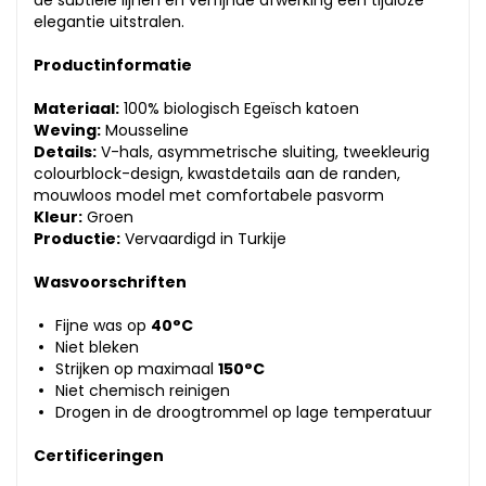
de subtiele lijnen en verfijnde afwerking een tijdloze
elegantie uitstralen.
Productinformatie
Materiaal:
100% biologisch Egeïsch katoen
Weving:
Mousseline
Details:
V-hals, asymmetrische sluiting, tweekleurig
colourblock-design, kwastdetails aan de randen,
mouwloos model met comfortabele pasvorm
Kleur:
Groen
Productie:
Vervaardigd in Turkije
Wasvoorschriften
Fijne was op
40°C
Niet bleken
Strijken op maximaal
150°C
Niet chemisch reinigen
Drogen in de droogtrommel op lage temperatuur
Certificeringen