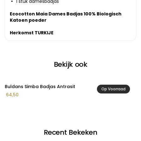
1 stuk damesbadjas
Ecocotton Maia Dames Badjas 100% Biologisch
Katoen poeder
Herkomst TURKIJE
Bekijk ook
Buldans Simba Badjas Antrasit
B
Op Voorraad
64,50
5
Recent Bekeken