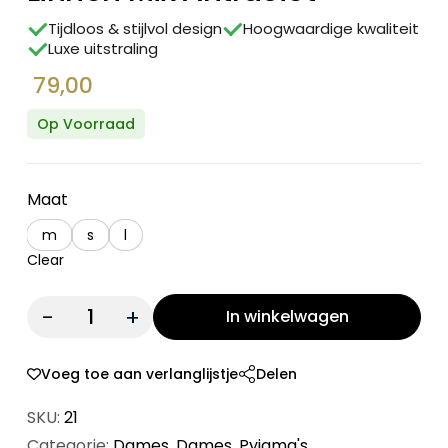
Tijdloos & stijlvol design
Hoogwaardige kwaliteit
Luxe uitstraling
79,00
Op Voorraad
Maat
m
s
l
Clear
Quantity:
In winkelwagen
Voeg toe aan verlanglijstje
Delen
SKU:
21
Categorie:
Dames
,
Dames
,
Pyjama's