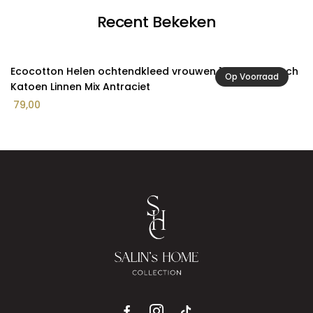
Recent Bekeken
Ecocotton Helen ochtendkleed vrouwen 100% Biologisch
Op Voorraad
Katoen Linnen Mix Antraciet
79,00