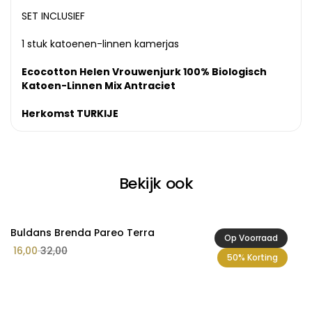
SET INCLUSIEF
1 stuk katoenen-linnen kamerjas
Ecocotton Helen Vrouwenjurk 100% Biologisch
Katoen-Linnen Mix Antraciet
Herkomst TURKIJE
Bekijk ook
Buldans Brenda Pareo Terra
B
Op Voorraad
16,00
32,00
5
50% Korting