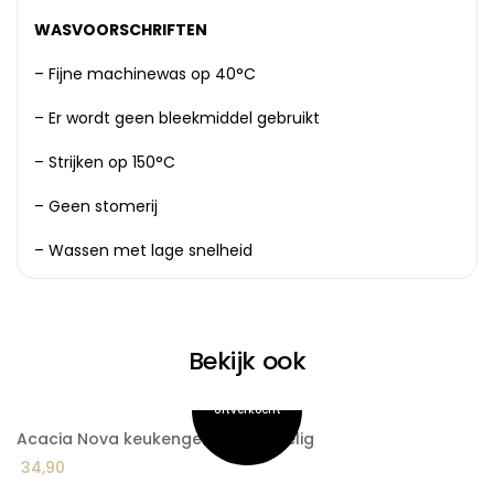
WASVOORSCHRIFTEN
– Fijne machinewas op 40°C
– Er wordt geen bleekmiddel gebruikt
– Strijken op 150°C
– Geen stomerij
– Wassen met lage snelheid
Bekijk ook
Acacia Nova keukengerei set 6-delig
A
34,90
3