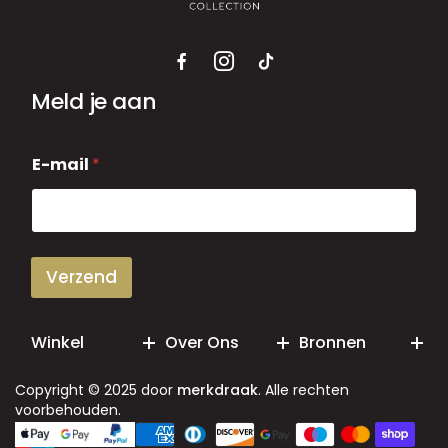
Meld je aan
E
E-mail
*
-
m
a
i
l
Verzend
Winkel
Over Ons
Bronnen
Copyright © 2025 door
merkdraak
. Alle rechten
voorbehouden.