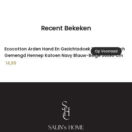
Recent Bekeken
Ecocotton Arden Hand En Gezichtsdoek 100% Biologisch
Op Voorraad
Gemengd Hennep Katoen Navy Blauw-Beige 50x90 Cm
14,99