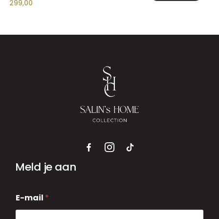
299,00
Meld je aan
E
E-mail
*
-
m
a