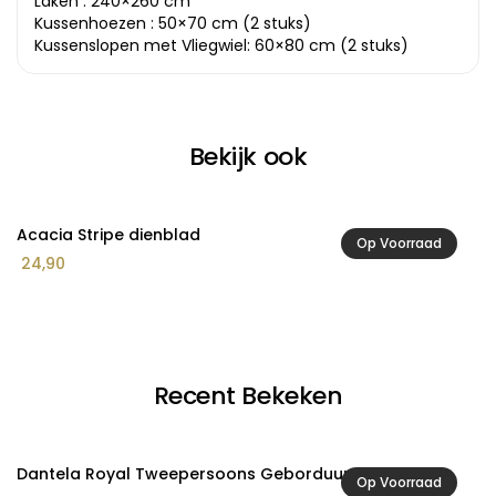
Laken : 240×260 cm
Kussenhoezen : 50×70 cm (2 stuks)
Kussenslopen met Vliegwiel: 60×80 cm (2 stuks)
Bekijk ook
Acacia Stripe dienblad
A
Op Voorraad
24,90
2
Recent Bekeken
Dantela Royal Tweepersoons Geborduurde Sprei set
Op Voorraad